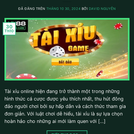
ĐÃ ĐĂNG TRÊN
THÁNG 10 30, 2024
BỞI
DAVID NGUYỄN
30
Th10
Tài xỉu online hiện đang trở thành một trong những
hình thức cá cược được yêu thích nhất, thu hút đông
đảo người chơi bởi sự hấp dẫn và cách thức tham gia
đơn giản. Với luật chơi dễ hiểu, tài xỉu là sự lựa chọn
hoàn hảo cho những ai mới làm quen với […]