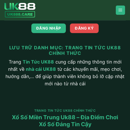
Chuyển
đến
nội
dung
ĐĂNG NHẬP
ĐĂNG KÝ
LƯU TRỮ DANH MỤC:
TRANG TIN TỨC UK88
CHÍNH THỨC
Trang
Tin Tức UK88
cung cấp những thông tin mới
nhất về
nhà cái UK88
từ các khuyến mãi, mẹo chơi,
hướng dẫn,… để giúp thành viên không bỏ lỡ cập nhật
mới nào từ nhà cái
TRANG TIN TỨC UK88 CHÍNH THỨC
Xổ Số Miền Trung Uk88 – Địa Điểm Chơi
Xổ Số Đáng Tin Cậy