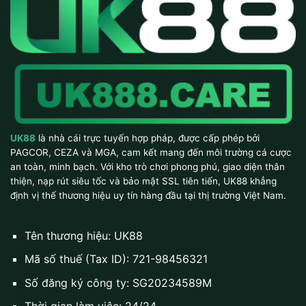
UK88
là nhà cái trực tuyến hợp pháp, được cấp phép bởi
PAGCOR, CEZA và MGA, cam kết mang đến môi trường cá cược
an toàn, minh bạch. Với kho trò chơi phong phú, giao diện thân
thiện, nạp rút siêu tốc và bảo mật SSL tiên tiến, UK88 khẳng
định vị thế thương hiệu uy tín hàng đầu tại thị trường Việt Nam.
Tên thương hiệu: UK88
Mã số thuế (Tax ID): 721-98456321
Số đăng ký công ty: SG20234589M