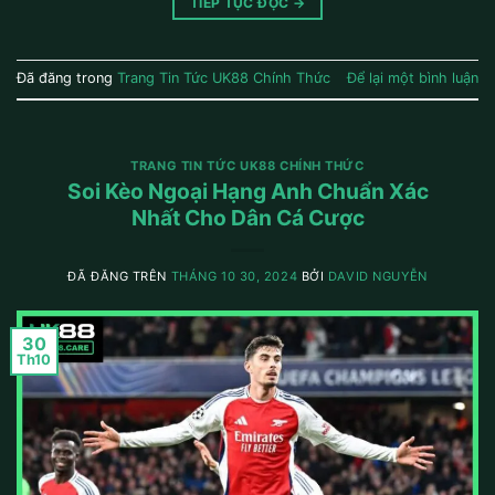
TIẾP TỤC ĐỌC
→
Đã đăng trong
Trang Tin Tức UK88 Chính Thức
Để lại một bình luận
TRANG TIN TỨC UK88 CHÍNH THỨC
Soi Kèo Ngoại Hạng Anh Chuẩn Xác
Nhất Cho Dân Cá Cược
ĐÃ ĐĂNG TRÊN
THÁNG 10 30, 2024
BỞI
DAVID NGUYỄN
30
Th10