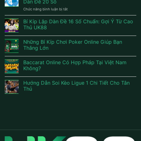
Mang
Dàn Đề 20 Số
Đến
ở
Chức năng bình luận bị tắt
Trải
Phân
Nghiệm
Tích
Bí Kíp Lập Dàn Đề 16 Số Chuẩn: Gợi Ý Từ Cao
Giải
Các
Thủ UK88
Trí
Sai
An
Lầm
Toàn
Những Bí Kíp Chơi Poker Online Giúp Bạn
Thường
Gặp
Thắng Lớn
Khi
Chơi
Baccarat Online Có Hợp Pháp Tại Việt Nam
Dàn
Không?
Đề
20
Số
Hướng Dẫn Soi Kèo Ligue 1 Chi Tiết Cho Tân
Thủ