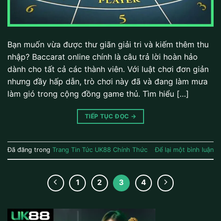
Bạn muốn vừa được thư giãn giải tri và kiếm thêm thu
nhập? Baccarat online chính là câu trả lời hoàn hảo
dành cho tất cả các thành viên. Với luật chơi đơn giản
nhưng đầy hấp dẫn, trò chơi này đã và đang làm mưa
làm gió trong cộng đồng game thủ. Tìm hiểu […]
TIẾP TỤC ĐỌC
→
Đã đăng trong
Trang Tin Tức UK88 Chính Thức
Để lại một bình luận
1
2
3
4