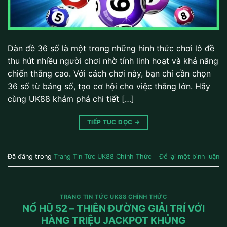
Dàn đề 36 số là một trong những hình thức chơi lô đề
thu hút nhiều người chơi nhờ tính linh hoạt và khả năng
chiến thắng cao. Với cách chơi này, bạn chỉ cần chọn
36 số từ bảng số, tạo cơ hội cho việc thắng lớn. Hãy
cùng UK88 khám phá chi tiết […]
TIẾP TỤC ĐỌC
→
Đã đăng trong
Trang Tin Tức UK88 Chính Thức
Để lại một bình luận
TRANG TIN TỨC UK88 CHÍNH THỨC
NỔ HŨ 52 – THIÊN ĐƯỜNG GIẢI TRÍ VỚI
HÀNG TRIỆU JACKPOT KHỦNG