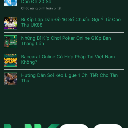
Dàn Đề 20 Số
Đến
ở
Chức năng bình luận bị tắt
Trải
Phân
Nghiệm
Tích
Bí Kíp Lập Dàn Đề 16 Số Chuẩn: Gợi Ý Từ Cao
Giải
Các
Thủ UK88
Trí
Sai
An
Lầm
Toàn
Những Bí Kíp Chơi Poker Online Giúp Bạn
Thường
Gặp
Thắng Lớn
Khi
Chơi
Baccarat Online Có Hợp Pháp Tại Việt Nam
Dàn
Không?
Đề
20
Số
Hướng Dẫn Soi Kèo Ligue 1 Chi Tiết Cho Tân
Thủ