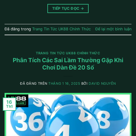
TIẾP TỤC ĐỌC
→
Đã đăng trong
Trang Tin Tức UK88 Chính Thức
Để lại một bình luận
TRANG TIN TỨC UK88 CHÍNH THỨC
Phân Tích Các Sai Lầm Thường Gặp Khi
Chơi Dàn Đề 20 Số
ĐÃ ĐĂNG TRÊN
THÁNG 1 16, 2025
BỞI
DAVID NGUYỄN
16
Th1