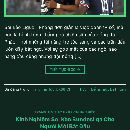
Soi kèo Ligue 1 không đơn giản là việc đoán tỷ số, mà
còn là hành trình khám phá chiều sâu của bóng đá
Pháp – nơi những tài năng trẻ tỏa sáng và các trận đấu
luôn đầy bất ngờ. Với sự góp mặt của các ngôi sao
hàng đầu cùng những đội bóng […]
TIẾP TỤC ĐỌC
→
Đã đăng trong
Trang Tin Tức UK88 Chính Thức
Để lại một bình luận
TRANG TIN TỨC UK88 CHÍNH THỨC
Kinh Nghiệm Soi Kèo Bundesliga Cho
Người Mới Bắt Đầu