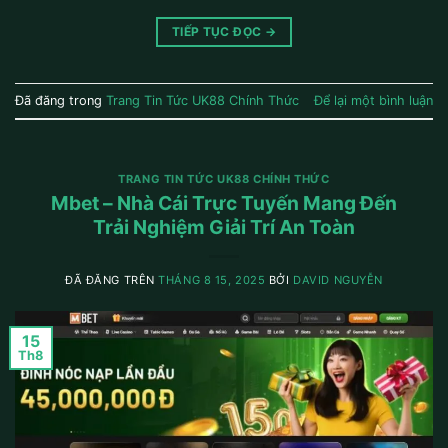
TIẾP TỤC ĐỌC
→
Đã đăng trong
Trang Tin Tức UK88 Chính Thức
Để lại một bình luận
TRANG TIN TỨC UK88 CHÍNH THỨC
Mbet – Nhà Cái Trực Tuyến Mang Đến
Trải Nghiệm Giải Trí An Toàn
ĐÃ ĐĂNG TRÊN
THÁNG 8 15, 2025
BỞI
DAVID NGUYỄN
15
Th8