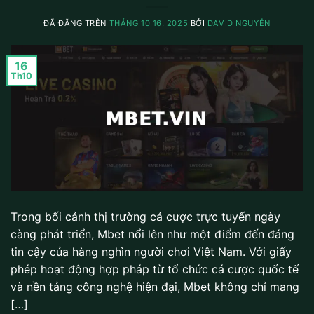
ĐÃ ĐĂNG TRÊN
THÁNG 10 16, 2025
BỞI
DAVID NGUYỄN
16
Th10
Trong bối cảnh thị trường cá cược trực tuyến ngày
càng phát triển, Mbet nổi lên như một điểm đến đáng
tin cậy của hàng nghìn người chơi Việt Nam. Với giấy
phép hoạt động hợp pháp từ tổ chức cá cược quốc tế
và nền tảng công nghệ hiện đại, Mbet không chỉ mang
[…]