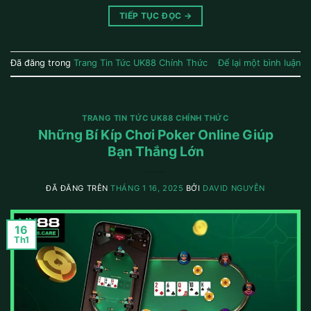
TIẾP TỤC ĐỌC
→
Đã đăng trong
Trang Tin Tức UK88 Chính Thức
Để lại một bình luận
TRANG TIN TỨC UK88 CHÍNH THỨC
Những Bí Kíp Chơi Poker Online Giúp
Bạn Thắng Lớn
ĐÃ ĐĂNG TRÊN
THÁNG 1 16, 2025
BỞI
DAVID NGUYỄN
16
Th1