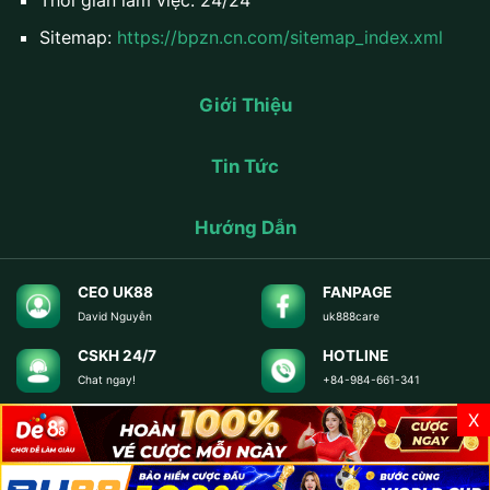
Sitemap:
https://bpzn.cn.com/sitemap_index.xml
Giới Thiệu
Tin Tức
Hướng Dẫn
CEO UK88
FANPAGE
David Nguyễn
uk888care
CSKH 24/7
HOTLINE
Chat ngay!
+84-984-661-341
X
EMAIL
ĐỊA CHỈ
admin.uk88@gmail.com
Bến Tre, Việt Nam