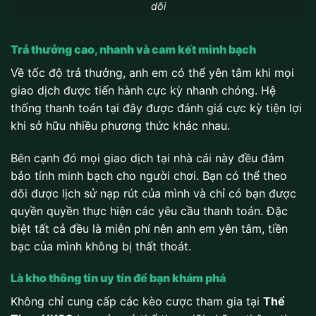
dõi
Trả thưởng cao, nhanh và cam kết minh bạch
Về tốc độ trả thưởng, anh em có thể yên tâm khi mọi
giao dịch được tiến hành cực kỳ nhanh chóng. Hệ
thống thanh toán tại đây được đánh giá cực kỳ tiện lợi
khi sở hữu nhiều phương thức khác nhau.
Bên cạnh đó mọi giao dịch tại nhà cái này đều đảm
bảo tính minh bạch cho người chơi. Bạn có thể theo
dõi được lịch sử nạp rút của mình và chỉ có bạn được
quyền quyền thực hiện các yêu cầu thanh toán. Đặc
biệt tất cả đều là miễn phí nên anh em yên tâm, tiền
bạc của mình không bị thất thoát.
Là kho thông tin uy tín để bạn khám phá
Không chỉ cung cấp các kèo cược tham gia tại
Thể