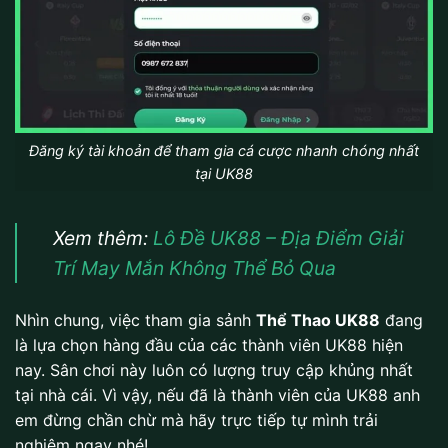
Đăng ký tài khoản để tham gia cá cược nhanh chóng nhất
tại UK88
Xem thêm:
Lô Đề UK88 – Địa Điểm Giải
Trí May Mắn Không Thể Bỏ Qua
Nhìn chung, việc tham gia sảnh
Thể Thao UK88
đang
là lựa chọn hàng đầu của các thành viên UK88 hiện
nay. Sân chơi này luôn có lượng truy cập khủng nhất
tại nhà cái. Vì vậy, nếu đã là thành viên của UK88 anh
em đừng chần chừ mà hãy trực tiếp tự mình trải
nghiệm ngay nhé!