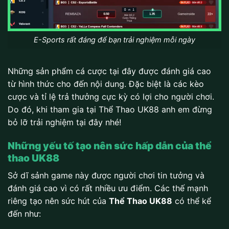
E-Sports rất đáng để bạn trải nghiệm mỗi ngày
Những sản phẩm cá cược tại đây được đánh giá cao
từ hình thức cho đến nội dung. Đặc biệt là các kèo
cược và tỉ lệ trả thưởng cực kỳ có lợi cho người chơi.
Do đó, khi tham gia tại Thể Thao UK88 anh em đừng
bỏ lỡ trải nghiệm tại đây nhé!
Những yếu tố tạo nên sức hấp dẫn của thể
thao UK88
Sở dĩ sảnh game này được người chơi tin tưởng và
đánh giá cao vì có rất nhiều ưu điểm. Các thế mạnh
riêng tạo nên sức hút của
Thể Thao
UK88
có thể kể
đến như: