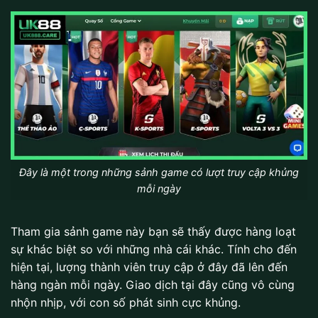
Đây là một trong những sảnh game có lượt truy cập khủng
mỗi ngày
Tham gia sảnh game này bạn sẽ thấy được hàng loạt
sự khác biệt so với những nhà cái khác. Tính cho đến
hiện tại, lượng thành viên truy cập ở đây đã lên đến
hàng ngàn mỗi ngày. Giao dịch tại đây cũng vô cùng
nhộn nhịp, với con số phát sinh cực khủng.