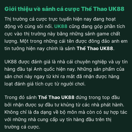
Giới thiệu về sảnh cá cược Thể Thao UK88
Thị trường cá cược trực tuyến hiện nay đang hoạt
động vô cùng sôi nổi.
UK88
cũng đang góp phần tích
cực vào thị trường này bằng những sảnh game chất
lượng. Một trong những cái tên được đông đảo anh em
tin tưởng hiện nay chính là sảnh
Thể Thao UK88
.
UK88 được đánh giá là nhà cái chuyên nghiệp và uy tín
hàng đầu tại Anh quốc hiện nay. Những sản phẩm của
sân chơi này ngay từ khi ra mắt đã nhận được hàng
loạt đánh giá tích cực từ người chơi.
Trong đó sảnh
Thể Thao UK88
đứng trong top đầu
bởi nhận được sự đầu tư khủng từ các nhà phát hành.
Không chỉ là đa dạng về bộ môn mà còn có sự hợp tác
với những nhà cung cấp uy tín hàng đầu trên thị
trường cá cược.