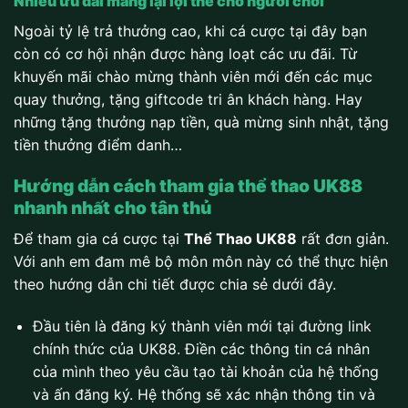
Nhiều ưu đãi mang lại lợi thế cho người chơi
Ngoài tỷ lệ trả thưởng cao, khi cá cược tại đây bạn
còn có cơ hội nhận được hàng loạt các ưu đãi. Từ
khuyến mãi chào mừng thành viên mới đến các mục
quay thưởng, tặng giftcode tri ân khách hàng. Hay
những tặng thưởng nạp tiền, quà mừng sinh nhật, tặng
tiền thưởng điểm danh…
Hướng dẫn cách tham gia thể thao UK88
nhanh nhất cho tân thủ
Để tham gia cá cược tại
Thể Thao
UK88
rất đơn giản.
Với anh em đam mê bộ môn môn này có thể thực hiện
theo hướng dẫn chi tiết được chia sẻ dưới đây.
Đầu tiên là đăng ký thành viên mới tại đường link
chính thức của UK88. Điền các thông tin cá nhân
của mình theo yêu cầu tạo tài khoản của hệ thống
và ấn đăng ký. Hệ thống sẽ xác nhận thông tin và