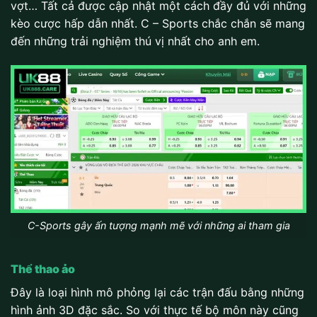
vợt… Tất cả được cập nhật một cách đầy đủ với những
kèo cược hấp dẫn nhất. C – Sports chắc chắn sẽ mang
đến những trải nghiệm thú vị nhất cho anh em.
C-Sports gây ấn tượng mạnh mẽ với những ai tham gia
Thể thao ảo
Đây là loại hình mô phỏng lại các trận đấu bằng những
hình ảnh 3D đặc sắc. So với thực tế bộ môn này cũng