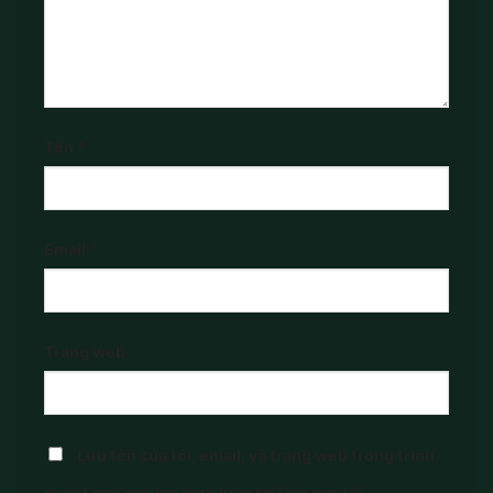
Tên
*
Email
*
Trang web
Lưu tên của tôi, email, và trang web trong trình
duyệt này cho lần bình luận kế tiếp của tôi.