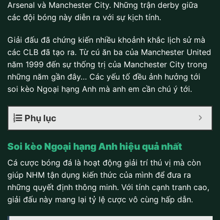
Arsenal và Manchester City. Những trận derby giữa
các đội bóng này diễn ra với sự kịch tính.
Giải đấu đã chứng kiến nhiều khoảnh khắc lịch sử mà
các CLB đã tạo ra. Từ cú ăn ba của Manchester United
năm 1999 đến sự thống trị của Manchester City trong
những năm gần đây… Các yếu tố đều ảnh hưởng tới
soi kèo Ngoại hạng Anh mà anh em cần chú ý tới.
Phụ lục
Soi kèo Ngoại hạng Anh hiệu quả nhất
Cá cược bóng đá là hoạt động giải trí thú vị mà còn
giúp NHM tận dụng kiến thức của mình để đưa ra
những quyết định thông minh. Với tính cạnh tranh cao,
giải đấu này mang lại tỷ lệ cược vô cùng hấp dẫn.