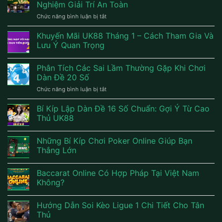
Nghiệm Giải Trí An Toàn
ở
Chức năng bình luận bị tắt
Mbet
–
Khuyến Mãi UK88 Tháng 1 – Cách Tham Gia Và
Nhà
Lưu Ý Quan Trọng
Cái
Trực
Phân Tích Các Sai Lầm Thường Gặp Khi Chơi
Tuyến
Mang
Dàn Đề 20 Số
Đến
ở
Chức năng bình luận bị tắt
Trải
Phân
Nghiệm
Tích
Bí Kíp Lập Dàn Đề 16 Số Chuẩn: Gợi Ý Từ Cao
Giải
Các
Thủ UK88
Trí
Sai
An
Lầm
Toàn
Những Bí Kíp Chơi Poker Online Giúp Bạn
Thường
Gặp
Thắng Lớn
Khi
Chơi
Baccarat Online Có Hợp Pháp Tại Việt Nam
Dàn
Không?
Đề
20
Số
Hướng Dẫn Soi Kèo Ligue 1 Chi Tiết Cho Tân
Thủ