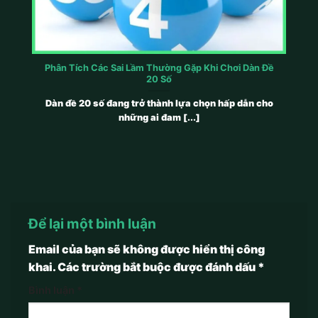
Phân Tích Các Sai Lầm Thường Gặp Khi Chơi Dàn Đề
20 Số
Dàn đề 20 số đang trở thành lựa chọn hấp dẫn cho
những ai đam [...]
Để lại một bình luận
Email của bạn sẽ không được hiển thị công
khai.
Các trường bắt buộc được đánh dấu
*
Bình luận
*