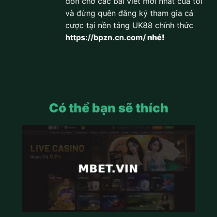
đón chờ các bài viết mới nhất của tôi
và đừng quên đăng ký tham gia cá
cược tại nền tảng UK88 chính thức
https://bpzn.cn.com/
nhé!
Có thể bạn sẽ thích