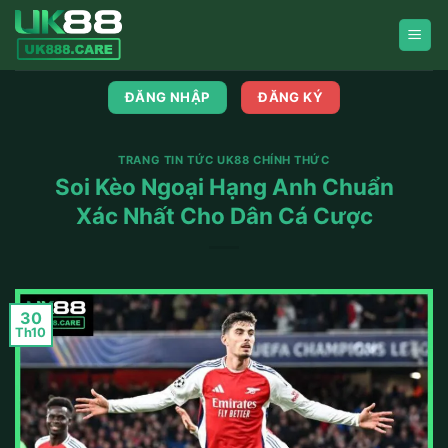
Chuyển
đến
nội
dung
ĐĂNG NHẬP
ĐĂNG KÝ
TRANG TIN TỨC UK88 CHÍNH THỨC
Soi Kèo Ngoại Hạng Anh Chuẩn
Xác Nhất Cho Dân Cá Cược
30
Th10