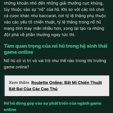
những khoản nhỏ đến những giải thưởng cực khủng,
tùy thuộc vào sự “nổ” của hũ. Khi so với các trò chơi
cá cược khác như baccarat, nơi tỷ lệ thắng phụ thuộc
vào các yếu tố chiến thuật, tỷ lệ thắng trong nổ hũ
mang tính may mắn nhiều hơn, xong lại tạo ra những
đột phá về phần thưởng ngay tức thì.
Tầm quan trọng của nổ hũ trong hệ sinh thái
game online
Nổ hũ có vị trí và vai trò như thế nào trong thị trường
game online?
Xem thêm
Roulette Online: Bật Mí Chiến Thuật
Bất Bại Của Các Cao Thủ
Nổ hũ đóng góp vào sự phát triển của ngành game
online