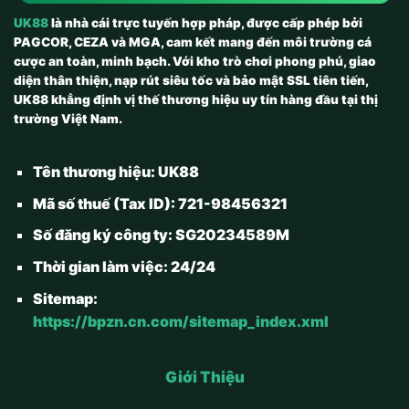
UK88
là nhà cái trực tuyến hợp pháp, được cấp phép bởi
PAGCOR, CEZA và MGA, cam kết mang đến môi trường cá
cược an toàn, minh bạch. Với kho trò chơi phong phú, giao
diện thân thiện, nạp rút siêu tốc và bảo mật SSL tiên tiến,
UK88 khẳng định vị thế thương hiệu uy tín hàng đầu tại thị
trường Việt Nam.
Tên thương hiệu: UK88
Mã số thuế (Tax ID): 721-98456321
Số đăng ký công ty: SG20234589M
Thời gian làm việc: 24/24
Sitemap:
https://bpzn.cn.com/sitemap_index.xml
Giới Thiệu