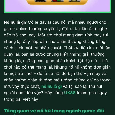
Nổ hũ là gì
? Có lẽ đây là câu hỏi mà nhiều người chơi
game online thường xuyên tự đặt ra khi lần đầu nghe
đến trò chơi này. Một trò chơi mang đậm tính may rủi
nhưng lại đầy hấp dẫn nhờ phần thưởng khủng bằng
cách click một cú nhấp chuột. Thật kỳ diệu khi mỗi lần
quay lại, bạn lại được chứng kiến những giải thưởng
khổng lồ, những cảm giác phấn khích tột độ mà ít trò
chơi nào có thể mang lại. Nhưng nổ hũ không đơn giản
là một trò chơi – đó là cơ hội để bạn thử vận may và
nhận những phần thưởng mà tưởng chừng chỉ có trong
mơ. Vậy thực chất,
nổ hũ là gì
và tại sao lại thu hút
người chơi đến vậy? Hãy cùng
UK88
khám phá ngay
trong bài viết này!
Tổng quan về nổ hũ trong ngành game đổi