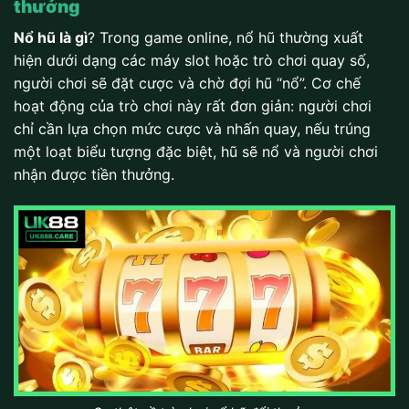
thưởng
Nổ hũ là gì
? Trong game online, nổ hũ thường xuất
hiện dưới dạng các máy slot hoặc trò chơi quay số,
người chơi sẽ đặt cược và chờ đợi hũ “nổ”. Cơ chế
hoạt động của trò chơi này rất đơn giản: người chơi
chỉ cần lựa chọn mức cược và nhấn quay, nếu trúng
một loạt biểu tượng đặc biệt, hũ sẽ nổ và người chơi
nhận được tiền thưởng.