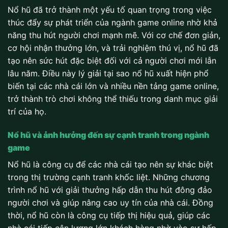
Nổ hũ đã trở thành một yếu tố quan trọng trong việc
thúc đẩy sự phát triển của ngành game online nhờ khả
năng thu hút người chơi mạnh mẽ. Với cơ chế đơn giản,
cơ hội nhận thưởng lớn, và trải nghiệm thú vị, nổ hũ đã
tạo nên sức hút đặc biệt đối với cả người chơi mới lẫn
lâu năm. Điều này lý giải tại sao nổ hũ xuất hiện phổ
biến tại các nhà cái lớn và nhiều nền tảng game online,
trở thành trò chơi không thể thiếu trong danh mục giải
trí của họ.
Nổ hũ và ảnh hưởng đến sự cạnh tranh trong ngành
game
Nổ hũ là công cụ để các nhà cái tạo nên sự khác biệt
trong thị trường cạnh tranh khốc liệt. Những chương
trình nổ hũ với giải thưởng hấp dẫn thu hút đông đảo
người chơi và giúp nâng cao uy tín của nhà cái. Đồng
thời, nổ hũ còn là công cụ tiếp thị hiệu quả, giúp các
nhà cái tiếp cận lượng lớn khách hàng nhờ vào sự hấp