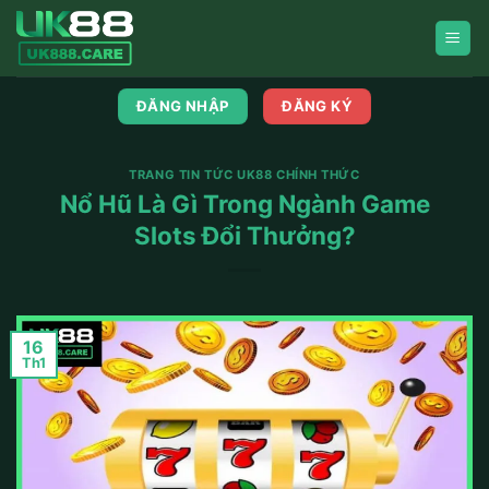
Chuyển
đến
nội
dung
ĐĂNG NHẬP
ĐĂNG KÝ
TRANG TIN TỨC UK88 CHÍNH THỨC
Nổ Hũ Là Gì Trong Ngành Game
Slots Đổi Thưởng?
16
Th1