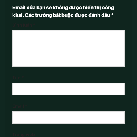
Email của bạn sẽ không được hiển thị công
khai.
Các trường bắt buộc được đánh dấu
*
Bình luận
*
Tên
*
Email
*
Trang web