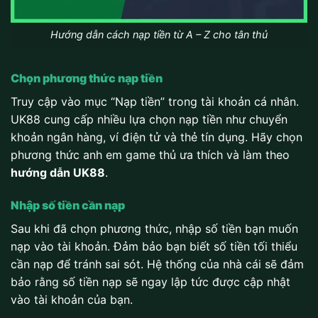
Hướng dẫn cách nạp tiền từ A – Z cho tân thủ
Chọn phương thức nạp tiền
Truy cập vào mục “Nạp tiền” trong tài khoản cá nhân.
UK88 cung cấp nhiều lựa chọn nạp tiền như chuyển
khoản ngân hàng, ví điện tử và thẻ tín dụng. Hãy chọn
phương thức anh em game thủ ưa thích và làm theo
hướng dẫn UK88
.
Nhập số tiền cần nạp
Sau khi đã chọn phương thức, nhập số tiền bạn muốn
nạp vào tài khoản. Đảm bảo bạn biết số tiền tối thiểu
cần nạp để tránh sai sót. Hệ thống của nhà cái sẽ đảm
bảo rằng số tiền nạp sẽ ngay lập tức được cập nhật
vào tài khoản của bạn.