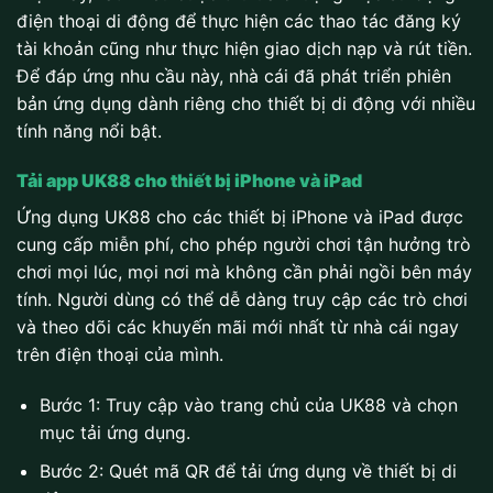
điện thoại di động để thực hiện các thao tác đăng ký
tài khoản cũng như thực hiện giao dịch nạp và rút tiền.
Để đáp ứng nhu cầu này, nhà cái đã phát triển phiên
bản ứng dụng dành riêng cho thiết bị di động với nhiều
tính năng nổi bật.
Tải app UK88 cho thiết bị iPhone và iPad
Ứng dụng UK88 cho các thiết bị iPhone và iPad được
cung cấp miễn phí, cho phép người chơi tận hưởng trò
chơi mọi lúc, mọi nơi mà không cần phải ngồi bên máy
tính. Người dùng có thể dễ dàng truy cập các trò chơi
và theo dõi các khuyến mãi mới nhất từ nhà cái ngay
trên điện thoại của mình.
Bước 1: Truy cập vào trang chủ của UK88 và chọn
mục tải ứng dụng.
Bước 2: Quét mã QR để tải ứng dụng về thiết bị di