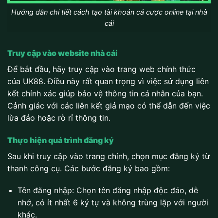
Hướng dẫn chi tiết cách tạo tài khoản cá cược online tại nhà
cái
Truy cập vào website nhà cái
Để bắt đầu, hãy truy cập vào trang web chính thức
của UK88. Điều này rất quan trọng vì việc sử dụng liên
kết chính xác giúp bảo vệ thông tin cá nhân của bạn.
Cảnh giác với các liên kết giả mạo có thể dẫn đến việc
lừa đảo hoặc rò rỉ thông tin.
Thực hiện quá trình đăng ký
Sau khi truy cập vào trang chính, chọn mục đăng ký từ
thanh công cụ. Các bước đăng ký bao gồm:
Tên đăng nhập: Chọn tên đăng nhập độc đáo, dễ
nhớ, có ít nhất 6 ký tự và không trùng lặp với người
khác.