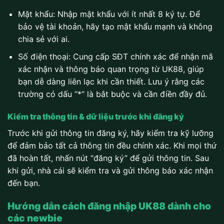
Mật khẩu: Nhập mật khẩu với ít nhất 8 ký tự. Để
bảo vệ tài khoản, hãy tạo mật khẩu mạnh và không
chia sẻ với ai.
Số điện thoại: Cung cấp SĐT chính xác để nhận mã
xác nhận và thông báo quan trọng từ UK88, giúp
bạn dễ dàng liên lạc khi cần thiết. Lưu ý rằng các
trường có dấu “*” là bắt buộc và cần điền đầy đủ.
Kiểm tra thông tin & dữ liệu trước khi đăng ký
Trước khi gửi thông tin đăng ký, hãy kiểm tra kỹ lưỡng
để đảm bảo tất cả thông tin đều chính xác. Khi mọi thứ
đã hoàn tất, nhấn nút “đăng ký” để gửi thông tin. Sau
khi gửi, nhà cái sẽ kiểm tra và gửi thông báo xác nhận
đến bạn.
Hướng dẫn cách đăng nhập UK88 dành cho
các newbie