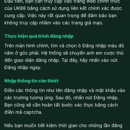
Đầu tiên, bạn cần truy cập vào trang web chính thức
của UK88 bằng cách sử dụng liên kết chính xác được
cung cấp. Việc này rất quan trọng để đảm bảo bạn
không truy cập nhầm vào các trang giả mạo.
Thực hiện quá trình đăng nhập
Trên màn hình chính, tìm và chọn ô Đăng nhập màu đỏ
nằm ở góc phải. Hệ thống sẽ chuyển anh em cược thủ
đến giao diện đăng nhập. Tại đây, hãy nhấn vào nút
Đăng nhập ngay.
Nhập thông tin cần thiết
Điền các thông tin như tên đăng nhập và mật khẩu vào
các trường tương ứng. Sau đó, nhấn nút Đăng nhập.
Bạn cũng sẽ cần hoàn tất bước xác thực bằng cách
điền mã captcha.
Nếu bạn muốn tiết kiệm thời gian cho những lần đăng