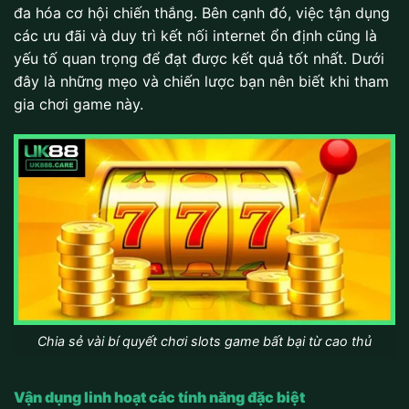
đa hóa cơ hội chiến thắng. Bên cạnh đó, việc tận dụng
các ưu đãi và duy trì kết nối internet ổn định cũng là
yếu tố quan trọng để đạt được kết quả tốt nhất. Dưới
đây là những mẹo và chiến lược bạn nên biết khi tham
gia chơi game này.
Chia sẻ vài bí quyết chơi slots game bất bại từ cao thủ
Vận dụng linh hoạt các tính năng đặc biệt