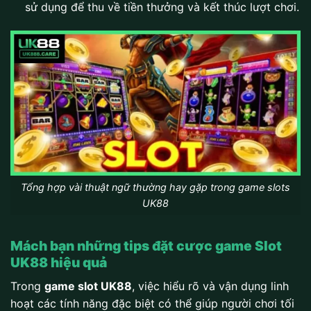
sử dụng để thu về tiền thưởng và kết thúc lượt chơi.
Tổng hợp vài thuật ngữ thường hay gặp trong game slots
UK88
Mách bạn những tips đặt cược game Slot
UK88 hiệu quả
Trong
game
slot UK88
, việc hiểu rõ và vận dụng linh
hoạt các tính năng đặc biệt có thể giúp người chơi tối