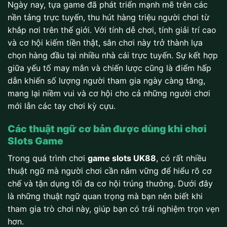
Ngày nay, tựa game đã phát triển mạnh mẽ trên các
nền tảng trực tuyến, thu hút hàng triệu người chơi từ
khắp nơi trên thế giới. Với tính dễ chơi, tính giải trí cao
và cơ hội kiếm tiền thật, sân chơi này trở thành lựa
chọn hàng đầu tại nhiều nhà cái trực tuyến. Sự kết hợp
giữa yếu tố may mắn và chiến lược cũng là điểm hấp
dẫn khiến số lượng người tham gia ngày càng tăng,
mang lại niềm vui và cơ hội cho cả những người chơi
mới lẫn các tay chơi kỳ cựu.
Các thuật ngữ cơ bản được dùng khi chơi
Slots Game
Trong quá trình chơi
game
slots UK88
, có rất nhiều
thuật ngữ mà người chơi cần nắm vững để hiểu rõ cơ
chế và tận dụng tối đa cơ hội trúng thưởng. Dưới đây
là những thuật ngữ quan trọng mà bạn nên biết khi
tham gia trò chơi này, giúp bạn có trải nghiệm trọn vẹn
hơn.