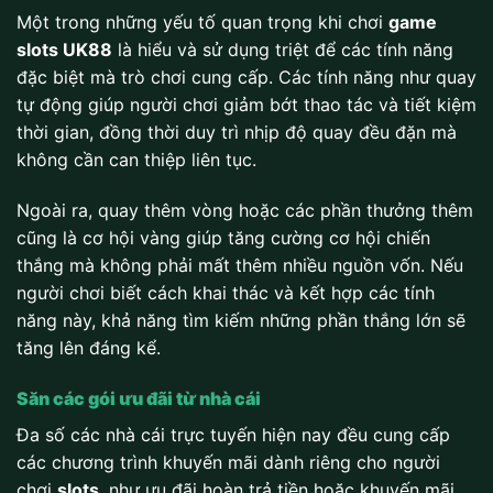
Một trong những yếu tố quan trọng khi chơi
game
slots UK88
là hiểu và sử dụng triệt để các tính năng
đặc biệt mà trò chơi cung cấp. Các tính năng như quay
tự động giúp người chơi giảm bớt thao tác và tiết kiệm
thời gian, đồng thời duy trì nhịp độ quay đều đặn mà
không cần can thiệp liên tục.
Ngoài ra, quay thêm vòng hoặc các phần thưởng thêm
cũng là cơ hội vàng giúp tăng cường cơ hội chiến
thắng mà không phải mất thêm nhiều nguồn vốn. Nếu
người chơi biết cách khai thác và kết hợp các tính
năng này, khả năng tìm kiếm những phần thắng lớn sẽ
tăng lên đáng kể.
Săn các gói ưu đãi từ nhà cái
Đa số các nhà cái trực tuyến hiện nay đều cung cấp
các chương trình khuyến mãi dành riêng cho người
chơi
slots
, như ưu đãi hoàn trả tiền hoặc khuyến mãi