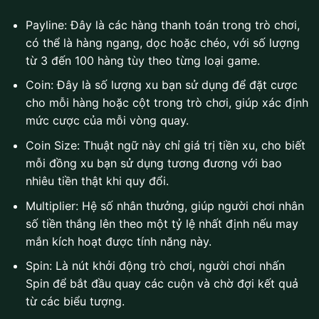
Payline: Đây là các hàng thanh toán trong trò chơi,
có thể là hàng ngang, dọc hoặc chéo, với số lượng
từ 3 đến 100 hàng tùy theo từng loại game.
Coin: Đây là số lượng xu bạn sử dụng để đặt cược
cho mỗi hàng hoặc cột trong trò chơi, giúp xác định
mức cược của mỗi vòng quay.
Coin Size: Thuật ngữ này chỉ giá trị tiền xu, cho biết
mỗi đồng xu bạn sử dụng tương đương với bao
nhiêu tiền thật khi quy đổi.
Multiplier: Hệ số nhân thưởng, giúp người chơi nhân
số tiền thắng lên theo một tỷ lệ nhất định nếu may
mắn kích hoạt được tính năng này.
Spin: Là nút khởi động trò chơi, người chơi nhấn
Spin để bắt đầu quay các cuộn và chờ đợi kết quả
từ các biểu tượng.