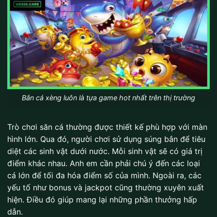
Bắn cá xèng luôn là tựa game hot nhất trên thị trường
Trò chơi săn cá thường được thiết kế phù hợp với màn
hình lớn. Qua đó, người chơi sử dụng súng bắn để tiêu
diệt các sinh vật dưới nước. Mỗi sinh vật sẽ có giá trị
điểm khác nhau. Anh em cần phải chú ý đến các loại
cá lớn để tối đa hóa điểm số của mình. Ngoài ra, các
yếu tố như bonus và jackpot cũng thường xuyên xuất
hiện. Điều đó giúp mang lại những phần thưởng hấp
dẫn.