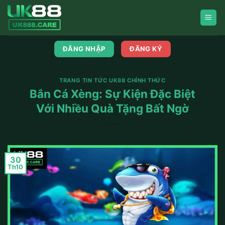
Chuyển
đến
nội
dung
ĐĂNG NHẬP
ĐĂNG KÝ
TRANG TIN TỨC UK88 CHÍNH THỨC
Bắn Cá Xèng: Sự Kiện Đặc Biệt
Với Nhiều Quà Tặng Bất Ngờ
30
Th10