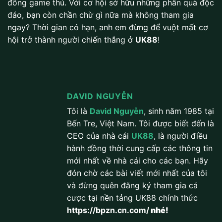
đồng game thủ. Với cơ hội sở hữu những phần quà độc
đáo, bạn còn chần chừ gì nữa mà không tham gia
ngay? Thời gian có hạn, anh em đừng để vuột mất cơ
hội trở thành người chiến thắng ở
UK88
!
DAVID NGUYỄN
Tôi là
David Nguyễn
, sinh năm 1985 tại
Bến Tre, Việt Nam. Tôi được biết đến là
CEO của nhà cái
UK88
, là người điều
hành đồng thời cung cấp các thông tin
mới nhất về nhà cái cho các bạn. Hãy
đón chờ các bài viết mới nhất của tôi
và đừng quên đăng ký tham gia cá
cược tại nền tảng UK88 chính thức
https://bpzn.cn.com/
nhé!