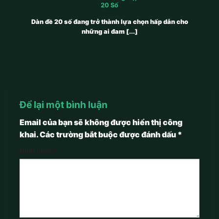
20 Số
Dàn đề 20 số đang trở thành lựa chọn hấp dẫn cho
những ai đam [...]
Để lại một bình luận
Email của bạn sẽ không được hiển thị công
khai.
Các trường bắt buộc được đánh dấu
*
Bình luận
*