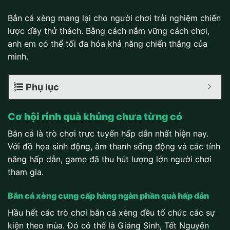
Bắn cá xèng mang lại cho người chơi trải nghiệm chiến
lược đầy thử thách. Bằng cách nắm vững cách chơi,
anh em có thể tối đa hóa khả năng chiến thắng của
mình.
Phụ lục
Cơ hội rinh quà khủng chưa từng có
Bắn cá là trò chơi trực tuyến hấp dẫn nhất hiện nay.
Với đồ họa sinh động, âm thanh sống động và các tính
năng hấp dẫn, game đã thu hút lượng lớn người chơi
tham gia.
Bắn cá xèng cung cấp hàng ngàn phần quà hấp dẫn
Hầu hết các trò chơi bắn cá xèng đều tổ chức các sự
kiện theo mùa. Đó có thể là Giáng Sinh, Tết Nguyên