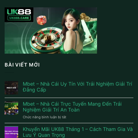
BÀI VIẾT MỚI
Mbet – Nhà Cái Uy Tín Với Trải Nghiệm Giải Trí
Đẳng Cấp
Mbet – Nhà Cái Trực Tuyến Mang Đến Trải
Nghiệm Giải Trí An Toàn
ở
Chức năng bình luận bị tắt
Mbet
–
Khuyến Mãi UK88 Tháng 1 – Cách Tham Gia Và
Nhà
Lưu Ý Quan Trọng
Cái