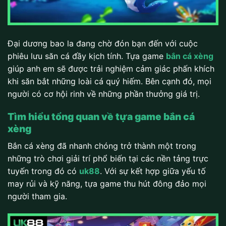
Đại dương bao la đang chờ đón bạn đến với cuộc
phiêu lưu săn cá đầy kịch tính. Tựa game
bắn cá xèng
giúp anh em sẽ được trải nghiệm cảm giác phấn khích
khi săn bắt những loài cá quý hiếm. Bên cạnh đó, mọi
người có cơ hội rinh về những phần thưởng giá trị.
Tìm hiểu tổng quan về tựa game bắn cá
xèng
Bắn cá xèng đã nhanh chóng trở thành một trong
những trò chơi giải trí phổ biến tại các nền tảng trực
tuyến trong đó có
uk88
. Với sự kết hợp giữa yếu tố
may rủi và kỹ năng, tựa game thu hút đông đảo mọi
người tham gia.