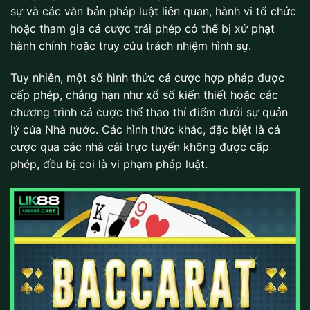
sự và các văn bản pháp luật liên quan, hành vi tổ chức
hoặc tham gia cá cược trái phép có thể bị xử phạt
hành chính hoặc truy cứu trách nhiệm hình sự.
Tuy nhiên, một số hình thức cá cược hợp pháp được
cấp phép, chẳng hạn như xổ số kiến thiết hoặc các
chương trình cá cược thể thao thí điểm dưới sự quản
lý của Nhà nước. Các hình thức khác, đặc biệt là cá
cược qua các nhà cái trực tuyến không được cấp
phép, đều bị coi là vi phạm pháp luật.