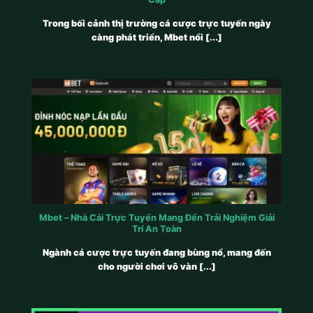
Trong bối cảnh thị trường cá cược trực tuyến ngày
càng phát triển, Mbet nổi [...]
Mbet – Nhà Cái Trực Tuyến Mang Đến Trải Nghiệm Giải
Trí An Toàn
Ngành cá cược trực tuyến đang bùng nổ, mang đến
cho người chơi vô vàn [...]