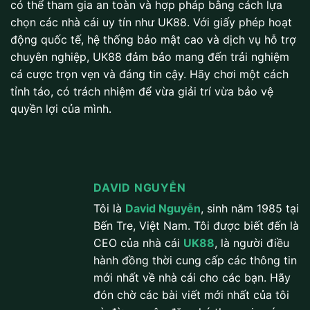
có thể tham gia an toàn và hợp pháp bằng cách lựa
chọn các nhà cái uy tín như UK88. Với giấy phép hoạt
động quốc tế, hệ thống bảo mật cao và dịch vụ hỗ trợ
chuyên nghiệp, UK88 đảm bảo mang đến trải nghiệm
cá cược trọn vẹn và đáng tin cậy. Hãy chơi một cách
tỉnh táo, có trách nhiệm để vừa giải trí vừa bảo vệ
quyền lợi của mình.
DAVID NGUYỄN
Tôi là
David Nguyễn
, sinh năm 1985 tại
Bến Tre, Việt Nam. Tôi được biết đến là
CEO của nhà cái
UK88
, là người điều
hành đồng thời cung cấp các thông tin
mới nhất về nhà cái cho các bạn. Hãy
đón chờ các bài viết mới nhất của tôi