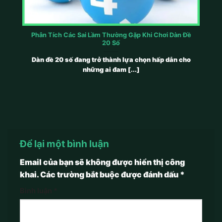
Phân Tích Các Sai Lầm Thường Gặp Khi Chơi Dàn Đề
20 Số
Dàn đề 20 số đang trở thành lựa chọn hấp dẫn cho
những ai đam [...]
Để lại một bình luận
Email của bạn sẽ không được hiển thị công
khai.
Các trường bắt buộc được đánh dấu
*
Bình luận
*