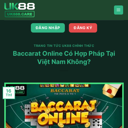
Chuyển
đến
nội
dung
ĐĂNG NHẬP
ĐĂNG KÝ
TRANG TIN TỨC UK88 CHÍNH THỨC
Baccarat Online Có Hợp Pháp Tại
Việt Nam Không?
16
Th1