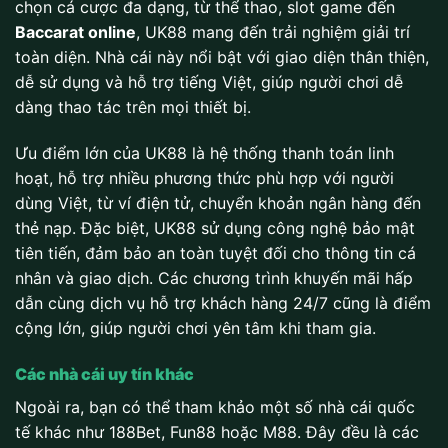
chọn cá cược đa dạng, từ thể thao, slot game đến
Baccarat online
, UK88 mang đến trải nghiệm giải trí
toàn diện. Nhà cái này nổi bật với giao diện thân thiện,
dễ sử dụng và hỗ trợ tiếng Việt, giúp người chơi dễ
dàng thao tác trên mọi thiết bị.
Ưu điểm lớn của UK88 là hệ thống thanh toán linh
hoạt, hỗ trợ nhiều phương thức phù hợp với người
dùng Việt, từ ví điện tử, chuyển khoản ngân hàng đến
thẻ nạp. Đặc biệt, UK88 sử dụng công nghệ bảo mật
tiên tiến, đảm bảo an toàn tuyệt đối cho thông tin cá
nhân và giao dịch. Các chương trình khuyến mãi hấp
dẫn cùng dịch vụ hỗ trợ khách hàng 24/7 cũng là điểm
cộng lớn, giúp người chơi yên tâm khi tham gia.
Các nhà cái uy tín khác
Ngoài ra, bạn có thể tham khảo một số nhà cái quốc
tế khác như 188Bet, Fun88 hoặc M88. Đây đều là các